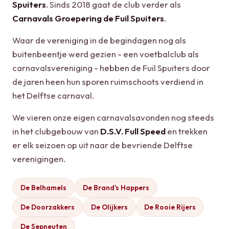
Spuiters
. Sinds 2018 gaat de club verder als
Carnavals Groepering de Fuil Spuiters
.
Waar de vereniging in de begindagen nog als
buitenbeentje werd gezien - een voetbalclub als
carnavalsvereniging - hebben de Fuil Spuiters door
de jaren heen hun sporen ruimschoots verdiend in
het Delftse carnaval.
We vieren onze eigen carnavalsavonden nog steeds
in het clubgebouw van
D.S.V. Full Speed
en trekken
er elk seizoen op uit naar de bevriende Delftse
verenigingen.
De Belhamels
De Brand's Happers
De Doorzakkers
De Olijkers
De Rooie Rijers
De Sepneuten